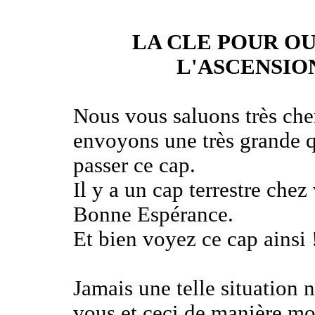
LA CLE POUR OU
L'ASCENSIO
Nous vous saluons très cher
envoyons
une très grande q
passer ce cap
.
Il y a un cap terrestre
chez 
Bonne Espérance
.
Et bien voyez ce cap ainsi 
Jamais une telle situation
n
vous et ceci de manière
mo