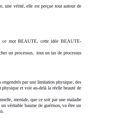
e, une vérité,
elle est perçue tout autour de
s,
ce mot BEAUTE, cette idée
BEAUTE
-
ncher
un processus, tout un tas de processus
s en
gendrés par une limitation physique
, des
ct physique et voir
au-delà la réelle beauté
de
nnelle
, mentale, que ce soit par une maladie
 un véritable
baume de guérison
, va être un
on
.