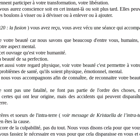
ennent participer
à votre transformation, votre libération.
ous aurez conscience soit en cet instant-là ou soit plus tard. Elles peuv
 boulons à visser ou à dévisser ou à enlever ou à
ajouter
.
20 : la fusion
) vous avez reçu, vous avez vécu une séance
qui accompa
re
votre beauté
car nous savons que beaucoup d'entre vous, humains, ê
otre aspect mental
.
 cet ouvrage qu'est votre humanité
.
la beauté de sa perfection
.
et aussi votre regard physique,
voir votre beauté c'est permettre à vot
 problèmes de santé
, qu'ils soient physique, émotionnel, mental
.
, nous
vous accompagnons afin de connaître, de reconnaitre votre beau
e sont pas une fatalité
, ne font pas partie de l'ordre des choses
, 
ertes qui ont leur origine
, mais des accidents qui peuvent
disparaî
rre.
rères et soeurs
de l'intra-terre (
voir message de Kristaella de l’intra-
en êtes la cause.
ore de la culpabilité, pas du tout. Nous vous disons cela pour que
vous
vous fassiez le nécessaire en vous
pour que cela disparaisse en vous e