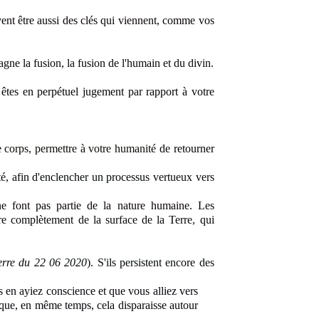
ent être aussi des clés
qui viennent,
comme vos
gne la fusion, la fusion de l'humain et du divin
.
tes en perpétuel jugement par rapport à votre
re
corps, permettre à votre humanité
de retourner
té
, afin d'enclencher un processus
vertueux vers
ne font pas partie de la nature humaine
. Les
tre complètement
de la surface de la Terre, qui
terre du 22 06 2020
). S'ils persistent encore des
 en ayiez conscience et que v
ous alliez vers
t que, en même temps,
cela disparaisse autour