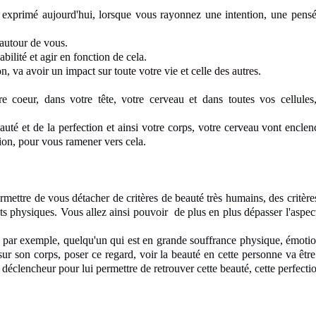
z exprimé aujourd'hui, lorsque vous rayonnez
une intention, une pensé
 autour de vous
.
bilité et agir en fonction de cela.
on,
va avoir un impact
sur toute votre vie et celle des autres.
tre
coeur, dans votre tête, votre cerveau et dans toutes vos cellule
eauté
et de la perfection
et ainsi votre corps, votre cerveau vont encle
tion, pour vous ramener vers cela.
ermettre
de vous détacher
de critères de beauté très
humains, des critère
ts physiques
. Vous allez ainsi pouvoir de plus en plus dépasser
l'aspe
 par exemple, quelqu'un qui est en grande souffrance physique, émotio
sur son corps
,
poser ce regard, voir la beauté en cette
personne va être
un déclencheur
pour lui permettre de retrouver
cette beauté, cette perfecti