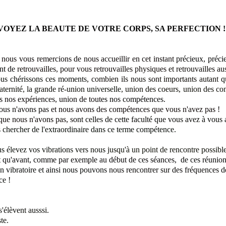
VOYEZ LA BEAUTE DE VOTRE CORPS, SA PERFECTION !
 nous vous remercions de nous accueillir en cet instant
précieux, précie
ant de
retrouvailles, pour vous retrouvailles physiques
et retrouvailles au
us chérissons ces moments
, combien ils nous sont importants autant
q
raternité, la grande ré-union
universelle
, union des coeurs, union des co
es nos expériences, union de tout
es nos compétences
.
nous n'avons pas
et nous avons des compétences que vous n'avez pas !
que nous n'avons pas, s
ont celles de cette faculté que vous avez à vous a
 chercher de l'extraordinaire dans ce terme compétence.
s élevez vos vibrations vers nous
jusqu'à un point de rencontre possibl
t qu'avant, comme par exemple au début de ces séances,
de ces réunion
on vibratoire et ainsi nous pouvons
nous rencontrer sur des fréquences d
ce !
s'élèvent ausssi.
te.