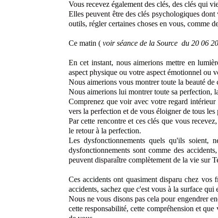
Vous
recevez également des clés, des clés qui vi
Elles peuvent être des clés psychologiques dont v
outils,
régler certaines choses en vous
, comme des
Ce matin (
voir séance de la Source du 20 06 20
En cet instant, nous aimerions
mettre en lumiè
aspect physique
ou votre aspect
émotionnel ou v
Nous aimerions vous montrer
toute la beauté de
Nous aimerions lui montrer toute sa perfection
, 
Comprenez que voir avec votre regard
intérieur
vers la perfection et de vous éloigner
de tous les
Par cette rencontre et ces clés que vous recevez
le retour
à la perfection.
Les dysfonctionnements quels qu'ils soient,
n
dysfonctionnements sont comme des accidents, c
peuvent disparaître complètement de la vie sur Te
Ces accidents ont quasiment
disparu chez vos f
accidents, sachez que c'est vous à la surface
qui 
Nous ne vous disons pas cela pour engendrer enc
cette responsabilité, cette compréhension
et que 