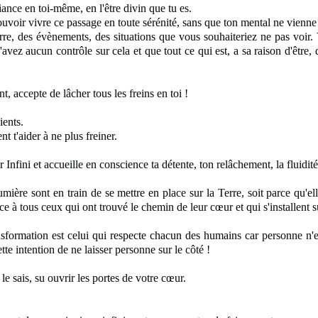
fiance
en toi-même, en l'être divin que tu es
.
ouvoir vivre ce passage
en toute sérénité, sans que ton
mental ne vienne 
rre
, des évènements, des situations
que vous souhaiteriez ne pas voir
.
avez aucun contrôle sur cela
et que tout ce qui est, a sa raison d'être,
ant, accepte
de lâcher tous les freins en toi
!
ients
.
ent t'aider à
ne plus freiner
.
Infini et accueille en conscience ta détente, ton relâchement, la fluidit
mière sont en train de se mettre en place sur la Terre
, soit parce qu'e
ce à tous ceux q
ui ont trouvé le chemin de leur cœur
et qui s'installent 
ansformation
est celui qui respecte chacun
des humains car personne
n'
tte intention de ne laisser personne sur le côté
!
le sais, su ouvrir les portes
de votre cœur
.