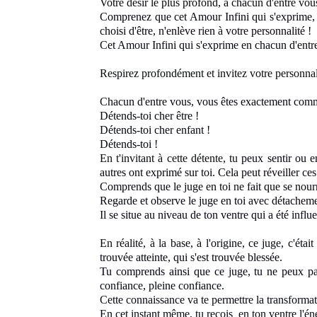
Votre désir le plus profond, à chacun d'entre vou
Comprenez que cet Amour Infini
qui s'exprime,
choisi d'être
, n'enlève rien à votre personnalité
!
Cet Amour Infini qui s'exprime en chacun
d'entr
Respirez profondément
et invitez votre personnal
Chacun d'entre vous, vous êtes exactement
comme
Détends-toi cher être !
Détends-toi cher enfant !
Détends-toi !
En t'invitant à cette détente, tu
peux sentir ou e
autres
ont exprimé sur toi. Cela peut
réveiller ce
Comprends que le juge en toi ne fait que se nour
Regarde et observe le juge en toi
avec détacheme
Il se situe au niveau
de ton ventre
qui a été influ
En réalité, à la base,
à l'origine, ce juge, c'étai
trouvée atteinte, qui s'est trouvée blessée.
Tu comprends ainsi que ce juge, tu ne peux pas
confiance, pleine confiance.
Cette connaissance va te permettre
la transformat
En cet instant même, tu reçois
en ton ventre l'én