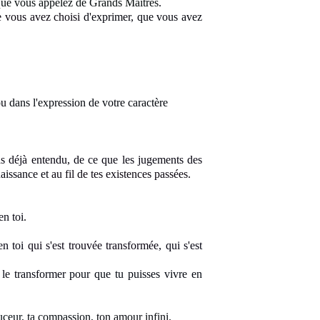
 que vous appelez de Grands Maîtres
.
ue vous avez choisi
d'exprimer, que vous avez
 ou
dans l'expression de votre caractère
as déjà entendu, de ce que les jugements des
naissance et
au fil de tes existences passées.
en toi
.
 en toi
qui s'est trouvée transformée
, qui s'est
e le transformer
pour que tu puisses vivre en
uceur
, ta compassion
, ton amour infini
.