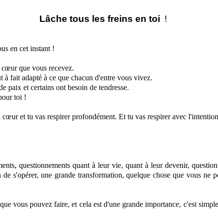
Lâche tous les freins en toi
!
us en cet instant !
re cœur que vous recevez
.
t à fait
adapté à ce que chacun d'entre vous
vivez.
 de paix
et certains ont besoin de tendresse.
pour toi !
 cœur et tu vas respirer profondément. Et tu vas respirer avec l'intentio
ments, questionnements quant à leur vie,
quant à leur devenir,
question
 de s'opérer, une grande
transformation, quelque chose qu
e vous ne p
 que vous pouvez faire,
et cela est d'une grande importance,
c'est simp