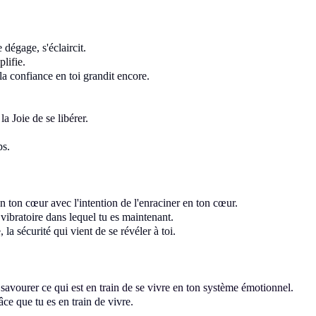
e dégage, s'éclaircit.
plifie
.
la confiance en toi grandi
t encore.
la Joie de se libérer
.
ps.
en ton cœur
avec l'intention de l'enraciner en ton cœur
.
 vibratoire dans lequel tu es maintenant
.
e,
la sécurité
qui vient de se révéler à toi
.
e savourer ce qui
est en train de se vivre en ton système émotionnel
.
âce que tu es en train de vivre
.