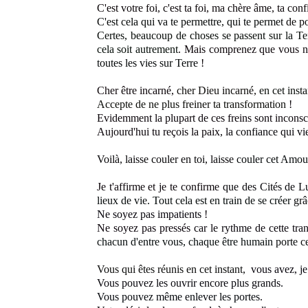
C'est votre foi, c'est ta foi, ma chère âme, ta con
C'est cela qui va te permettre, qui te permet
de p
Certes, beaucoup de choses se passent sur la Te
cela soit autrement
. Mais comprenez que vous n'
toutes les vies sur Terre
!
Cher être incarné,
cher Dieu incarné,
en cet inst
Accepte de ne plus freiner ta transformation
!
Evidemment la plupart de ces freins sont inconsc
Aujourd'hui tu reçois la paix
, la confiance qui vi
Voilà, laisse couler en toi, laisse
couler cet Amour 
Je t'affirme et je te confirme
que des Cités de Lu
lieux de vie
. Tout cela est en train de se créer
grâ
Ne soyez pas impatients
!
Ne soyez pas pressés
car le rythme de cette tr
chacun d'entre vous, chaque être humain
porte ce
Vous qui êtes réunis en cet instant,
vous avez, je 
Vous pouvez les ouvrir encore plus grands
.
Vous pouvez même enlever les portes
.