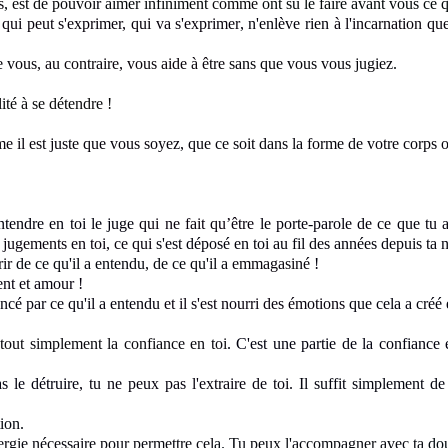
s
,
est de pouvoi
r
aimer infiniment
comme
ont su le faire avant vous ce
 qui peut s'exprimer, qui va s'exprimer
, n'enlève rien
à l'incarnation q
e vous
, au contraire, vous aide à être
sans que vous vous jugiez
.
ité à se détendre !
 il est juste que vous soyez
, que ce soit dans la forme de votre corps
ntendre en toi le juge
qui ne fait qu’être
le porte-parole de ce que tu 
s jugements en toi, ce qui
s'est déposé en toi au fil des années depuis ta 
rir
de ce qu'il a entendu, de ce qu'il a
emmagasiné
!
nt et amour !
encé par ce qu'il a entendu
et il s'est nourri des émotions
que cela a créé 
t
tout simplement la confiance en toi
. C'est une partie de la confiance
 le détruire
, tu ne peux pas l'extraire de toi
. Il suffit simplement d
ion.
ergie nécessaire pour permettre cel
a.
Tu peux l'accompagner avec ta
do