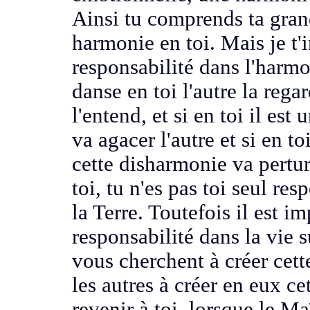
Ainsi tu comprends ta gra
harmonie en toi.
Mais je t'
responsabilité
dans l'harmo
danse en toi
l'autre la rega
l'entend, et si en toi il es
va agacer l'autre
et si en t
cette disharmonie va pertur
toi, tu n'es pas toi seul
resp
la Terre.
Toutefois il est i
responsabilité
dans la vie s
vous cherchent à créer cet
les autres
à créer en eux c
revenir à toi, lorsque le Ma