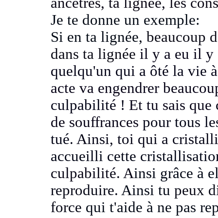
ancêtres, ta lignée, les con
Je te donne un exemple:
Si en ta lignée,
beaucoup d'
dans ta lignée
il y a eu il 
quelqu'un qui a ôté la vie 
acte va engendrer beauco
culpabilité !
Et tu sais que
de souffrances
pour tous le
tué.
Ainsi, toi qui a crista
accueilli cette cristallisati
culpabilité. A
insi grâce à e
reproduire.
Ainsi tu
peux di
force
qui t'aide à ne pas re