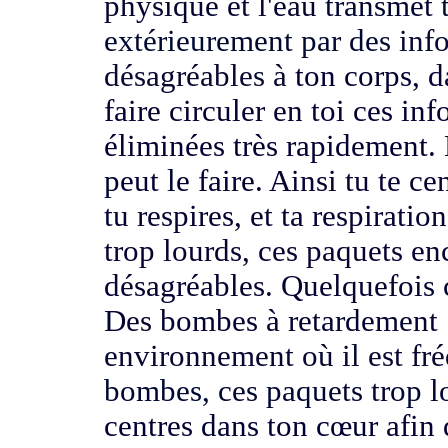
physique et l'eau
transmet t
extérieurement par des
inf
désagréables à
ton corps,
d
faire circuler en toi
ces inf
éliminées très rapidement.
peut le faire.
Ainsi tu te ce
tu respires, et ta respirati
trop lourds, ces paquets e
désagréables. Quelquefois 
Des bombes à retardement 
environnement où il est fr
bombes, ces paquets trop l
centres dans ton cœur
afin