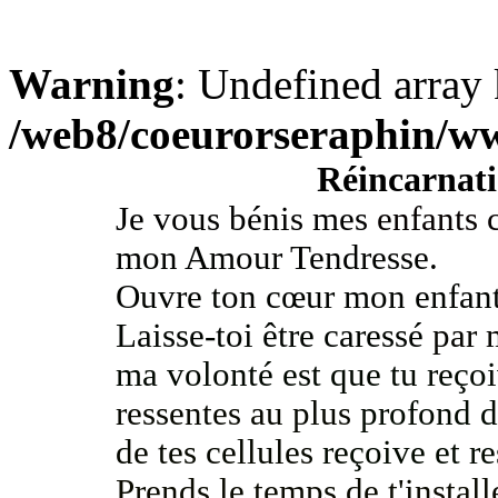
Warning
: Undefined array 
/web8/coeurorseraphin/w
Réincarnatio
Je vous bénis mes
enfants c
mon Amour Tendresse.
Ouvre ton cœur mon enfant 
Laisse-toi être caressé
par 
ma volonté est que tu reço
ressentes au plus
profond d
de tes cellules
reçoive et r
Prends le temps de t'instal