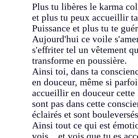
Plus tu
libères le karma col
et plus
tu peux accueillir t
Puissance
et plus tu te guér
Aujourd'hui ce voile s'ame
s'effriter tel
un vêtement qu
transforme en poussière.
Ainsi toi, dans ta conscien
en douceur, même si parfoi
accueillir en douceur cett
sont pas dans cette consc
éclairés et sont bouleversé
Ainsi tout ce qui est émotio
vois..
. et vois que
tu es ac