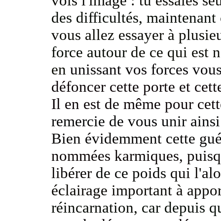
vois l'image
: tu essaies s
des difficultés, maintenan
vous allez essayer à plusie
force autour
de ce qui est 
en
unissant vos forces vou
défoncer cette porte et cette
Il en est de même pour cett
remercie de vous unir ains
Bien évidemment cette gué
nommées karmiques,
puisq
libérer
de ce poids
qui l'al
éclairage important à appo
réincarnation,
car depuis 